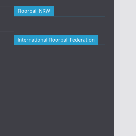
Floorball NRW
International Floorball Federation