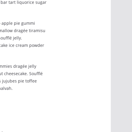
bar tart liquorice sugar
o apple pie gummi
hmallow dragée tiramisu
fflé jelly.
cake ice cream powder
mmies dragée jelly
t cheesecake. Soufflé
 jujubes pie toffee
halvah.