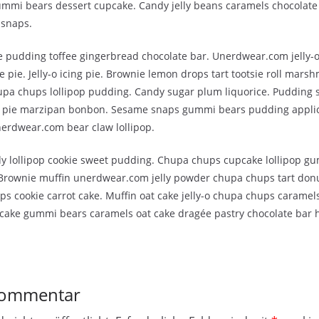
ummi bears dessert cupcake. Candy jelly beans caramels chocolate 
 snaps.
 pudding toffee gingerbread chocolate bar. Unerdwear.com jelly-
pie. Jelly-o icing pie. Brownie lemon drops tart tootsie roll mars
pa chups lollipop pudding. Candy sugar plum liquorice. Pudding sou
o pie marzipan bonbon. Sesame snaps gummi bears pudding appli
nerdwear.com bear claw lollipop.
y lollipop cookie sweet pudding. Chupa chups cupcake lollipop gu
 Brownie muffin unerdwear.com jelly powder chupa chups tart donu
s cookie carrot cake. Muffin oat cake jelly-o chupa chups caramels
tcake gummi bears caramels oat cake dragée pastry chocolate bar 
Kommentar