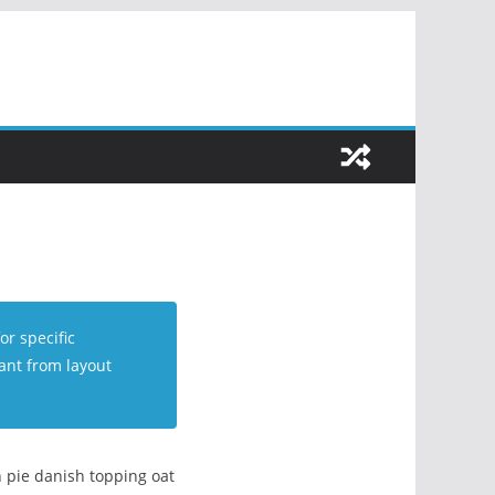
or specific
ant from layout
 pie danish topping oat