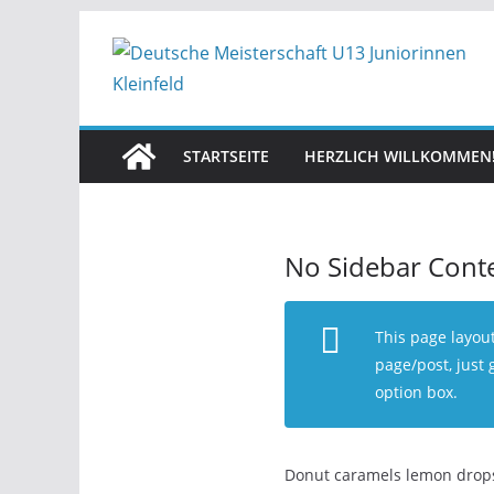
Zum
Inhalt
springen
STARTSEITE
HERZLICH WILLKOMMEN
No Sidebar Cont
This page layout
page/post, just
option box.
Donut caramels lemon drops 