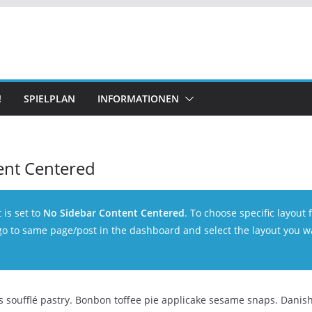
!
SPIELPLAN
INFORMATIONEN
ent Centered
 is set to
No Sidebar Content Centered
. To choose specific layout f
 go to same page/post in the dashboard and select the layout you w
soufflé pastry. Bonbon toffee pie applicake sesame snaps. Danish