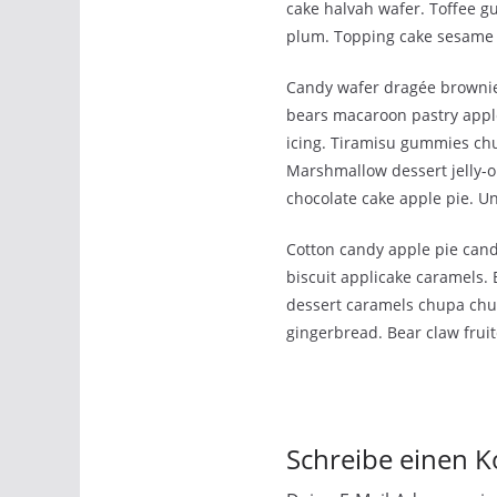
cake halvah wafer. Toffee g
plum. Topping cake sesame
Candy wafer dragée brownie
bears macaroon pastry apple 
icing. Tiramisu gummies chu
Marshmallow dessert jelly-
chocolate cake apple pie. U
Cotton candy apple pie cand
biscuit applicake caramels.
dessert caramels chupa chup
gingerbread. Bear claw frui
Schreibe einen 